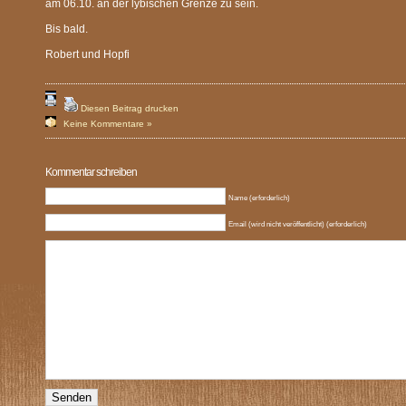
am 06.10. an der lybischen Grenze zu sein.
Bis bald.
Robert und Hopfi
Diesen Beitrag drucken
Keine Kommentare »
Kommentar schreiben
Name (erforderlich)
Email (wird nicht veröffentlicht) (erforderlich)