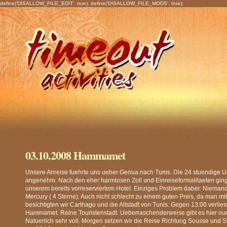
define('DISALLOW_FILE_EDIT', true); define('DISALLOW_FILE_MODS', true);
03.10.2008 Hammamet
Unsere Anreise fuehrte uns ueber Genua nach Tunis. Die 24 stuendige Ue
angenehm. Nach den eher harmlosen Zoll und Einreiseformalitaeten ging
unserem bereits vorreserviertem Hotel. Einziges Problem dabei: Niemand
Mercury ( 4 Sterne). Auch nicht schlecht zu einem guten Preis, da man mit
besichtigten wir Carthago und die Altstadt von Tunis. Gegen 13:00 verlie
Hammamet. Reine Touristenstadt. Ueberraschenderweise gibt es hier nur e
Natuerlich sehr voll. Morgen setzen wir die Reise Richtung Sousse und Sfar