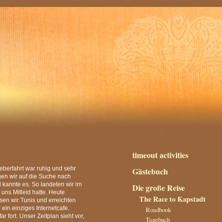
timeout activities
berfahrt war ruhig und sehr
Gästebuch
en wir auf die Suche nach
 kannte es. So landeten wir im
Die große Reise
 uns Mitleid hatte. Heute
The Race to Kapstadt
ssen wir Tunis und erreichten
in einziges Internetcafe.
Roadbook
 fort. Unser Zeitplan sieht vor,
Tagebuch