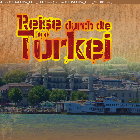
define('DISALLOW_FILE_EDIT', true); define('DISALLOW_FILE_MODS', true);