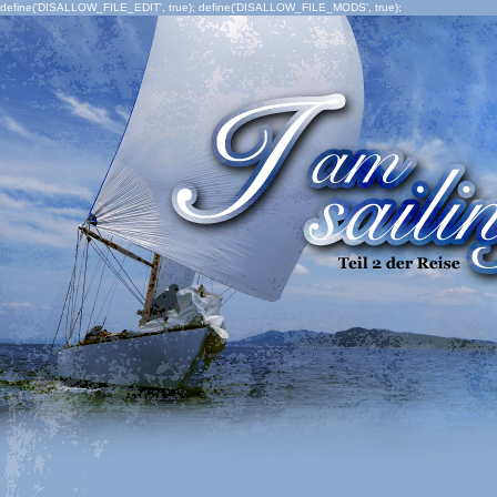
define('DISALLOW_FILE_EDIT', true); define('DISALLOW_FILE_MODS', true);