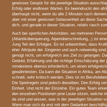
gewisses Gespür für die jeweilige Situation ausschl
Erfolg oder endloses Warten. Es beeindruckt den af
überhaupt nicht, wenn du alle 2 Minuten nach deine
aber mit einer gewissen Gelassenheit an diese Sach
dich, und gerade in dieser Situation, relativ rasch zu
Auch bei sportlichen Aktivitäten, wo mehreren Person
(Atlantiküberquerung, Alpenüberschreitung,..) ist ein
Jung Teil des Erfolges. Es ist unbestritten, dass Kra
eher Attripute der Jüngeren und auch notwendig sind.
genügt nicht, um erfolgreich ans Ziel zu gelangen. D
Geduld, Erfahrung und die richtige Einschätzung der j
mindestens ebenso erforderlich, um einen erfolgreic
gewährleisten. Da kann die Situation in Afrika, am At
schnell, sehr kritisch werden. Dies ist im Berufslebe
Die Spielregeln sind jedoch dieselben. Den Erfolg ve
Einheit. Und nicht der Einzelne. Ein gutes Team erke
den einzelnen Positionen jene Leute sitzen, welche im
da sind und wissen, was in der jeweiligen Situation v
Wenn man sich da erst mit dem Gedanken beschäftigt